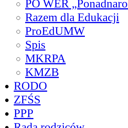
PO WER „Ponadnarod
Razem dla Edukacji
ProEdUMW
Spis
MKRPA
KMZB
RODO
ZFŚS
PPP
Rada rodziców