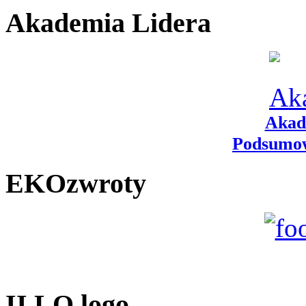
Akademia Lidera
Akad
Podsumow
EKOzwroty
II LO logo