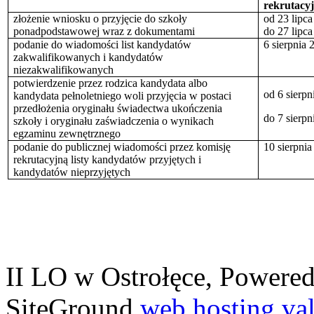
rekrutacy
złożenie wniosku o przyjęcie do szkoły
od 23 lipca
ponadpodstawowej wraz z dokumentami
do 27 lipca
podanie do wiadomości list kandydatów
6 sierpnia 
zakwalifikowanych i kandydatów
niezakwalifikowanych
potwierdzenie przez rodzica kandydata albo
od 6 sierpn
kandydata pełnoletniego woli przyjęcia w postaci
przedłożenia oryginału świadectwa ukończenia
do 7 sierpn
szkoły i oryginału zaświadczenia o wynikach
egzaminu zewnętrznego
podanie do publicznej wiadomości przez komisję
10 sierpnia
rekrutacyjną listy kandydatów przyjętych i
kandydatów nieprzyjętych
II LO w Ostrołęce, Powere
SiteGround
web hosting
va