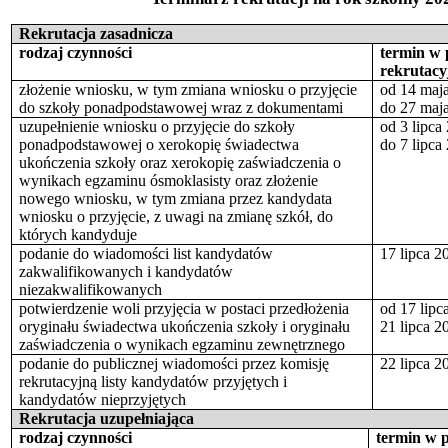
Rekrutacja zasadnicza
rodzaj czynności
termin w
rekrutac
złożenie wniosku, w tym zmiana wniosku o przyjęcie
od 14 maja
do szkoły ponadpodstawowej wraz z dokumentami
do 27 maja
uzupełnienie wniosku o przyjęcie do szkoły
od 3 lipca 
ponadpodstawowej o xerokopię świadectwa
do 7 lipca
ukończenia szkoły oraz xerokopię zaświadczenia o
wynikach egzaminu ósmoklasisty oraz złożenie
nowego wniosku, w tym zmiana przez kandydata
wniosku o przyjęcie, z uwagi na zmianę szkół, do
których kandyduje
podanie do wiadomości list kandydatów
17 lipca 2
zakwalifikowanych i kandydatów
niezakwalifikowanych
potwierdzenie woli przyjęcia w postaci przedłożenia
od 17 lipc
oryginału świadectwa ukończenia szkoły i oryginału
21 lipca 2
zaświadczenia o wynikach egzaminu zewnętrznego
podanie do publicznej wiadomości przez komisję
22 lipca 2
rekrutacyjną listy kandydatów przyjętych i
kandydatów nieprzyjętych
Rekrutacja uzupełniająca
rodzaj czynności
termin w 